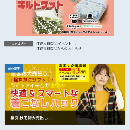
江綿衣料製品 イベント
、
カテゴリー
江綿衣料製品からのおしらせ
前の記事
福引 秋冬物大売出し
2024年9月25日