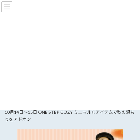
コ
ナ
ン
ビ
テ
ゲ
ン
ー
ツ
シ
へ
ョ
お知らせ
ス
ン
キ
に
ッ
移
プ
動
HOME
お知らせ
江綿衣料製品からのおしらせ
江綿衣料製品 イベント
全商品 3％還元SALE
全商品 3％還元SALE
最
2024年10月9日
2024年8月29日
gomen.pop
終
更
10月14日～15日 ONE STEP COZY ミニマルなアイテムで秋の温も
新
日
りをアドオン
時
: