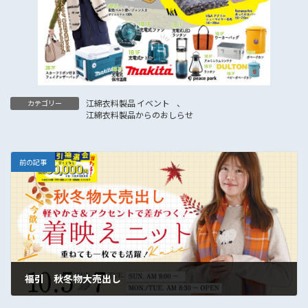
江綿衣料製品 イベント
、
カテゴリー
江綿衣料製品からのおしらせ
前の記事
福引 秋冬物大売出し
2025年9月24日