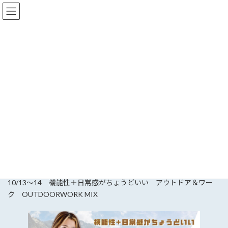
コ
ナ
ン
ビ
テ
ゲ
ン
ー
ツ
シ
へ
ョ
お知らせ
ス
ン
キ
に
ッ
移
プ
動
HOME
お知らせ
江綿衣料製品からのおしらせ
江綿衣料製品 イベント
全館・全品3%還元SALE
全館・全品3%還元SALE
最
2025年10月8日
2025年8月20日
gomen.pop
終
更
10/13～14 機能性＋日常感がちょうどいい アウトドア＆ワー
新
日
ク OUTDOORWORK MIX
時
: