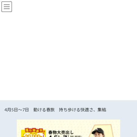
コ
ナ
ン
ビ
テ
ゲ
ン
ー
ツ
シ
へ
ョ
お知らせ
ス
ン
キ
に
ッ
移
プ
動
HOME
お知らせ
江綿衣料製品からのおしらせ
江綿衣料製品 イベント
福引 春物大売出し
福引 春物大売出し
最
2026年3月18日
2026年2月6日
gomen.pop
終
更
4月5日～7日 動ける春旅 持ち歩ける快適さ、集結
新
日
時
: