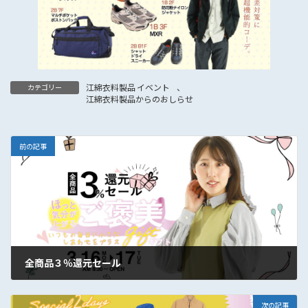
江綿衣料製品 イベント
、
カテゴリー
江綿衣料製品からのおしらせ
前の記事
全商品３％還元セール
2026年3月11日
次の記事