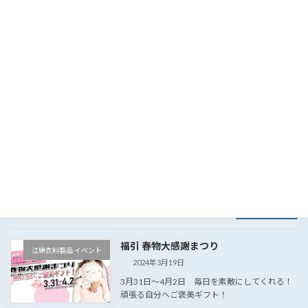
4月15日～16日 全館・全品5％還元セール
OUIET LUXURY 「静かな贅沢」 101年目の挑戦
と未来へ新たなスタート 売出し内容 限定イベン
ト 101年目企画 体験会
続きを読む
春物大感謝セール
江綿衣料製品 イベント
2024年4月3日
4月8日～9日 人気ブランドやヒットアイテム
が大幅プライスダウン!!集中得市 スペシャル２
DAYS
続きを読む
福引 春物大感謝まつり
江綿衣料製品 イベント
2024年3月19日
3月31日～4月2日 毎日を素敵にしてくれる！
頑張る自分へご褒美ギフト！