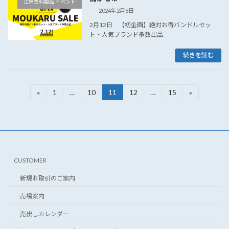
江綿衣料製品 イベント
2024年2月6日
2月12日 【初企画】絶対お得バンドルセッ
ト・人気ブランド多数出品
続きを読む
投
«
1
…
10
11
12
…
15
»
固
固
固
固
固
定
定
定
定
定
稿
ペ
ペ
ペ
ペ
ペ
ー
ー
ー
ー
ー
の
ジ
ジ
ジ
ジ
ジ
ペ
ー
CUSTOMER
ジ
新規お取引のご案内
送
売場案内
り
売出しカレンダー